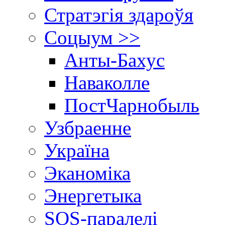
Стратэгія здароўя
Соцыум >>
Анты-Бахус
Наваколле
ПостЧарнобыль
Узбраенне
Україна
Эканоміка
Энергетыка
SOS-паралелі