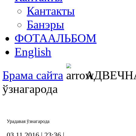
Кантакты
Банэры
ФОТААЛЬБОМ
English
Брама сайта
АДВЕЧН
ўзнагарода
Урадавая ўзнагарода
03.11.2016 | 23:36 |