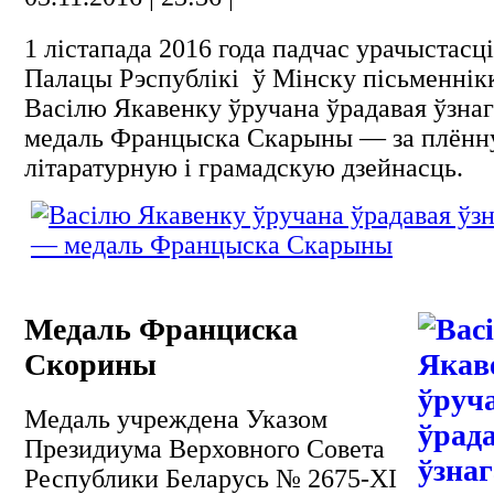
1 лістапада 2016 года падчас урачыстасці
Палацы Рэспублікі ў Мінску пісьменнік
Васілю Якавенку ўручана ўрадавая ўзна
медаль Францыска Скарыны — за плён
літаратурную і грамадскую дзейнасць.
Медаль Франциска
Скорины
Медаль учреждена Указом
Президиума Верховного Совета
Республики Беларусь № 2675-XI