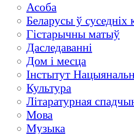
Асоба
Беларусы ў суседніх 
Гістарычны матыў
Даследаванні
Дом і месца
Інстытут Нацыяналь
Культура
Літаратурная спадчы
Мова
Музыка