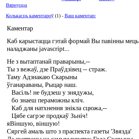
Вярнуцца
Колькасць каментароў
(1) -
Ваш каментар:
Каментар
Каб карыстацца гэтай формай Вы павінны мець
наладжаны javascript...
Не з вытаптанай праварыны,--
Ты з вежаў, дзе Праўдзівец -- страж.
Таму Адзнакаю Скарыны
ўганараваны, Рыцар наш.
Васіль! не будзеш у знядужы,
бо знаеш пераможны кліч.
Каб для натхнення знікла сцюжа,--
Цябе сагрэе продкаў Зьніч!
яВіншую, віншую!
Сяргей амаль што з праспекта газеты 'Звязда'