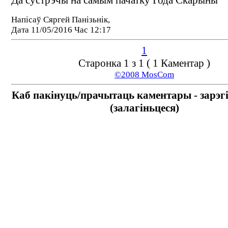
Да сустрэчы на самым пачатку Года Скарыны
Напісаў Сяргей Панізьнік,
Дата 11/05/2016 Час 12:17
1
Старонка 1 з 1 ( 1 Каментар )
©2008 MosCom
Каб пакінуць/прачытаць каментары - зарэг
(залагіньцеся)