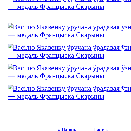
« Папяр.
Наст. »