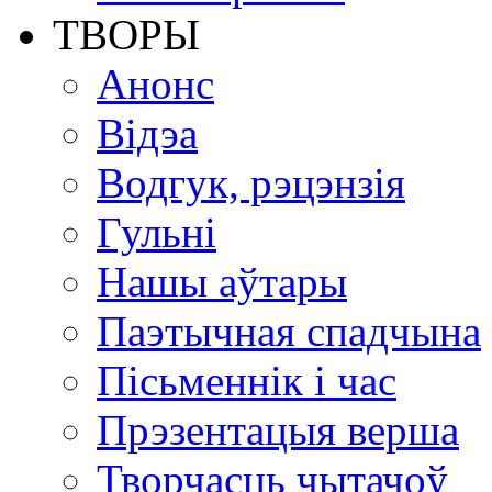
ТВОРЫ
Анонс
Відэа
Водгук, рэцэнзія
Гульні
Нашы аўтары
Паэтычная спадчына
Пісьменнік і час
Прэзентацыя верша
Творчасць чытачоў