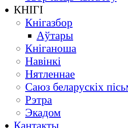
КНІГІ
Кнігазбор
Аўтары
Кніганоша
Навінкі
Нятленнае
Саюз беларускіх пісь
Рэтра
Экадом
Кантакты