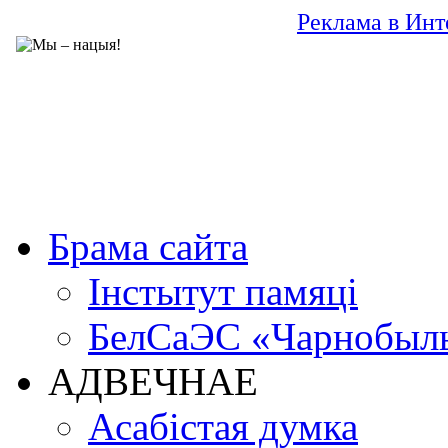
Реклама в Инт
Брама сайта
Інстытут памяці
БелСаЭС «Чарнобыл
АДВЕЧНАЕ
Асабістая думка